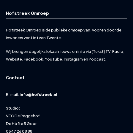
Hofstreek Omroep
Hofstreek Omroep is de publieke omroep van, voor en door de
inwoners van Hof van Twente.
Wij brengen dagelijks lokaal nieuws en info via [Tekst] TV, Radio,
Website, Facebook, YouTube, Instagram en Podcast.
Contact
E-mail:
info@hofstreek.nl
Studio:
VEC De Reggehof
De Höfte 5 Goor
0547 26 08 88