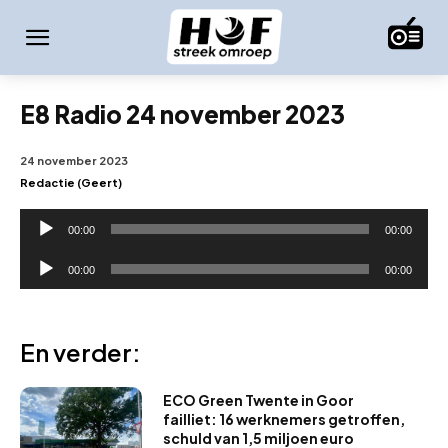
E8 Radio 24 november 2023
24 november 2023
Redactie (Geert)
A
00:00
00:00
u
A
d
00:00
00:00
u
i
d
o
i
En verder:
s
o
p
s
ECO Green Twente in Goor
e
p
failliet: 16 werknemers getroffen,
l
schuld van 1,5 miljoen euro
e