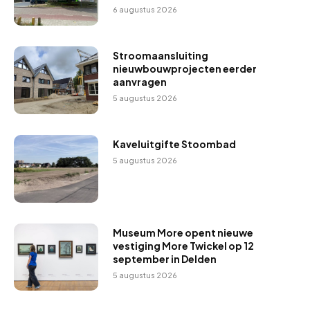
e
6 augustus 2026
l
r
e
r
Stroomaansluiting
nieuwbouwprojecten eerder
aanvragen
5 augustus 2026
Kaveluitgifte Stoombad
5 augustus 2026
Museum More opent nieuwe
vestiging More Twickel op 12
september in Delden
5 augustus 2026