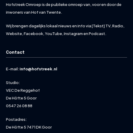
Hofstreek Omroep is de publieke omroep van, voor en door de
inwoners van Hof van Twente.
Wij brengen dagelijks lokaal nieuws en info via [Tekst] TV, Radio,
Website, Facebook, YouTube, Instagram en Podcast.
Contact
E-mail:
info@hofstreek.nl
Studio:
VEC De Reggehof
De Höfte 5 Goor
0547 26 08 88
Postadres:
De Höfte 5 7471 DK Goor