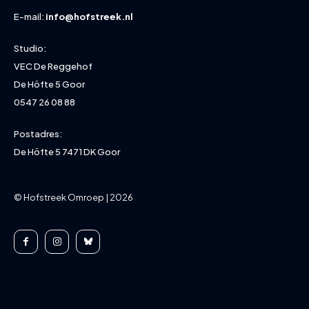
E-mail:
info@hofstreek.nl
Studio:
VEC De Reggehof
De Höfte 5 Goor
0547 26 08 88
Postadres:
De Höfte 5 7471 DK Goor
© Hofstreek Omroep | 2026