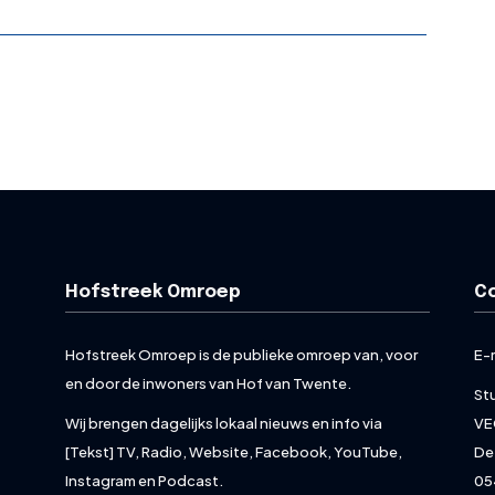
Hofstreek Omroep
C
Hofstreek Omroep is de publieke omroep van, voor
E-
en door de inwoners van Hof van Twente.
St
Wij brengen dagelijks lokaal nieuws en info via
VE
[Tekst] TV, Radio, Website, Facebook, YouTube,
De
Instagram en Podcast.
05