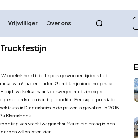
Vrijwilliger
Over ons
Truckfestijn
E
. Wibbelink heeft de 1e prijs gewonnen tijdens het
ucks van 6 jaar en ouder. Gerrit Jan junior is nog maar
8e. Hij rijdt wekelijks naar Noorwegen met zijn eigen
en gereden km en is in topconditie.
Een superprestatie
htauto in Diepenheim in de prijzen is gevallen. In 2015
 Rik Klarenbeek.
se meeting van vrachtwagenchauffeurs die graag in een
ereen willen laten zien.