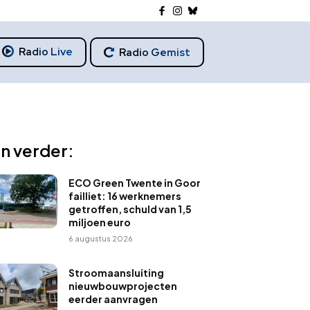
Radio Live
Radio Gemist
n verder:
ECO Green Twente in Goor
failliet: 16 werknemers
getroffen, schuld van 1,5
miljoen euro
6 augustus 2026
Stroomaansluiting
nieuwbouwprojecten
eerder aanvragen