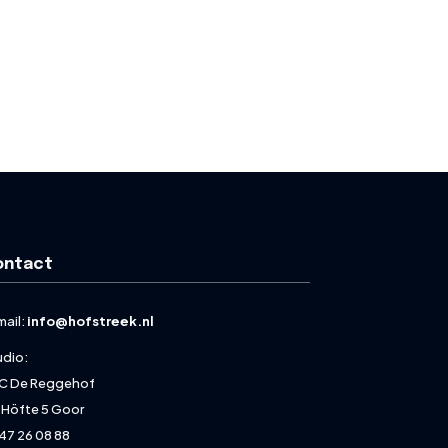
ontact
mail:
info@hofstreek.nl
udio:
C De Reggehof
 Höfte 5 Goor
47 26 08 88