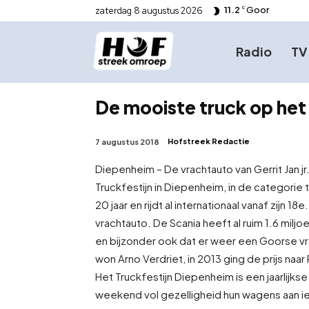
11.2
Goor
zaterdag 8 augustus 2026
C
Radio
TV
De mooiste truck op het 
Hofstreek Redactie
7 augustus 2018
Diepenheim – De vrachtauto van Gerrit Jan jr
Truckfestijn in Diepenheim, in de categorie tr
20 jaar en rijdt al internationaal vanaf zijn 1
vrachtauto. De Scania heeft al ruim 1.6 miljo
en bijzonder ook dat er weer een Goorse vrac
won Arno Verdriet, in 2013 ging de prijs naar
Het Truckfestijn Diepenheim is een jaarlijk
weekend vol gezelligheid hun wagens aan ied