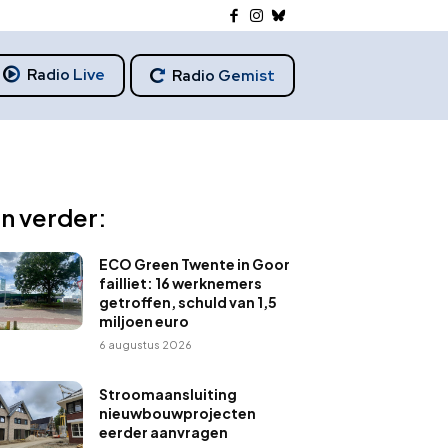
Radio Live
Radio Gemist
n verder:
ECO Green Twente in Goor
failliet: 16 werknemers
getroffen, schuld van 1,5
miljoen euro
6 augustus 2026
Stroomaansluiting
nieuwbouwprojecten
eerder aanvragen