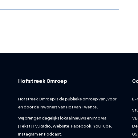
Hofstreek Omroep
C
Hofstreek Omroep is de publieke omroep van, voor
E-
en door de inwoners van Hof van Twente.
St
Wij brengen dagelijks lokaal nieuws en info via
VE
[Tekst] TV, Radio, Website, Facebook, YouTube,
De
Instagram en Podcast.
05