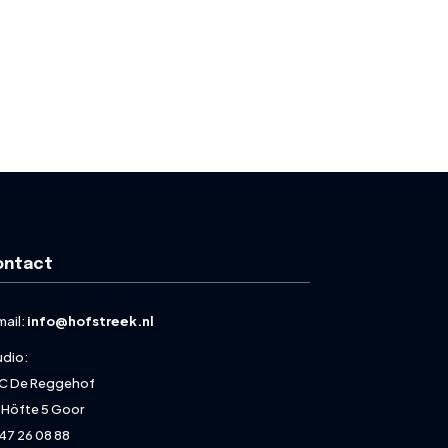
ontact
mail:
info@hofstreek.nl
udio:
C De Reggehof
 Höfte 5 Goor
47 26 08 88