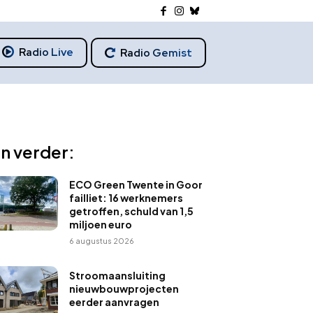
Radio Live
Radio Gemist
n verder:
ECO Green Twente in Goor
failliet: 16 werknemers
getroffen, schuld van 1,5
miljoen euro
6 augustus 2026
Stroomaansluiting
nieuwbouwprojecten
eerder aanvragen