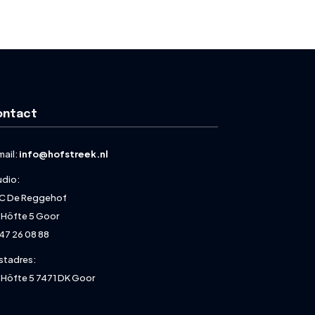
ontact
mail:
info@hofstreek.nl
udio:
C De Reggehof
 Höfte 5 Goor
47 26 08 88
stadres:
 Höfte 5 7471 DK Goor