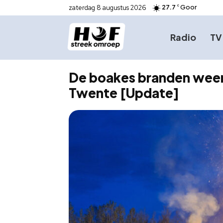
27.7
Goor
zaterdag 8 augustus 2026
C
Radio
TV
De boakes branden weer:
Twente [Update]