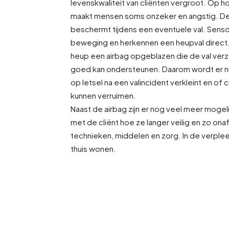
levenskwaliteit van cliënten vergroot. Op ho
maakt mensen soms onzeker en angstig. De 
beschermt tijdens een eventuele val. Sens
beweging en herkennen een heupval direct.
heup een airbag opgeblazen die de val verz
goed kan ondersteunen. Daarom wordt er nu
op letsel na een valincident verkleint en of
kunnen verruimen.
Naast de airbag zijn er nog veel meer moge
met de cliënt hoe ze langer veilig en zo ona
technieken, middelen en zorg. In de verple
thuis wonen.