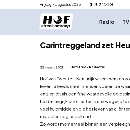
11.9
Goor
vrijdag 7 augustus 2026
C
Radio
TV
Carintreggeland zet Heup
Hofstreek Redactie
22 maart 2021
Hof van Twente – Natuurlijk willen mensen zo 
leven. Steeds meer mensen voelen de waard
en zien dit als een fijne waardevolle oplossi
het belangrijk om cliënten hierin wegwijs te
veel hulpmiddelen die het leven van cliënte
middelen nog onbekend.
Zo wordt momenteel binnen een verpleeghu