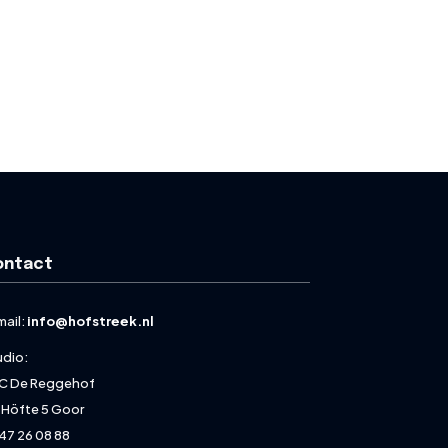
ontact
mail:
info@hofstreek.nl
udio:
C De Reggehof
 Höfte 5 Goor
47 26 08 88