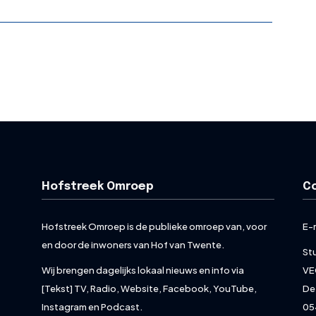
Hofstreek Omroep
C
Hofstreek Omroep is de publieke omroep van, voor
E-
en door de inwoners van Hof van Twente.
St
Wij brengen dagelijks lokaal nieuws en info via
VE
[Tekst] TV, Radio, Website, Facebook, YouTube,
De
Instagram en Podcast.
05