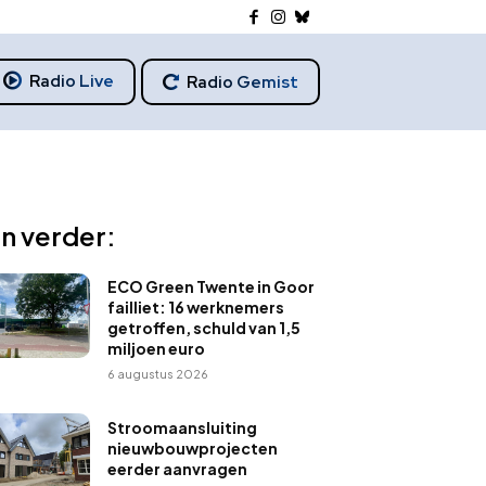
Radio Live
Radio Gemist
n verder:
ECO Green Twente in Goor
failliet: 16 werknemers
getroffen, schuld van 1,5
miljoen euro
6 augustus 2026
Stroomaansluiting
nieuwbouwprojecten
eerder aanvragen