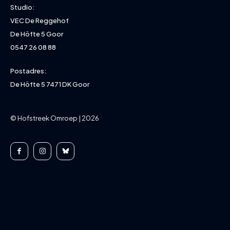
Studio:
VEC De Reggehof
De Höfte 5 Goor
0547 26 08 88
Postadres:
De Höfte 5 7471 DK Goor
© Hofstreek Omroep | 2026