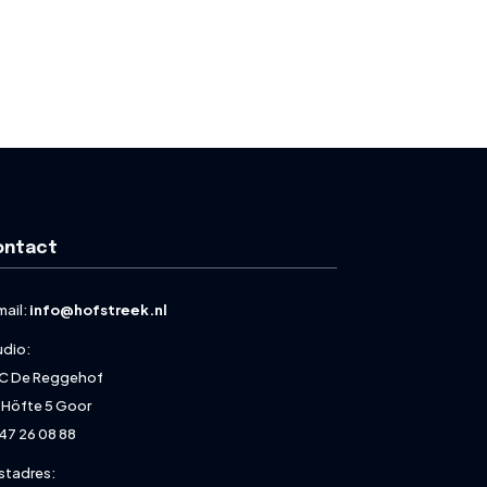
ontact
mail:
info@hofstreek.nl
udio:
C De Reggehof
 Höfte 5 Goor
47 26 08 88
stadres: