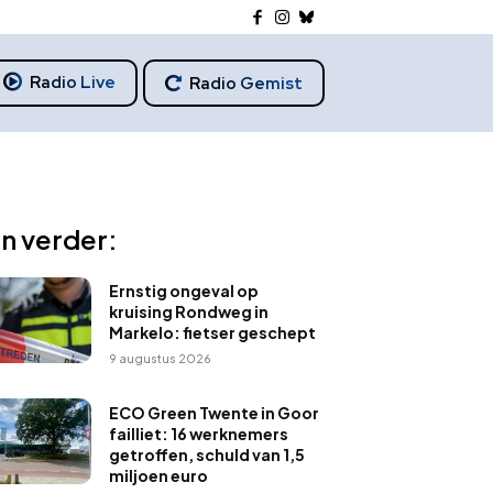
Radio Live
Radio Gemist
n verder:
Ernstig ongeval op
kruising Rondweg in
Markelo: fietser geschept
9 augustus 2026
ECO Green Twente in Goor
failliet: 16 werknemers
getroffen, schuld van 1,5
miljoen euro