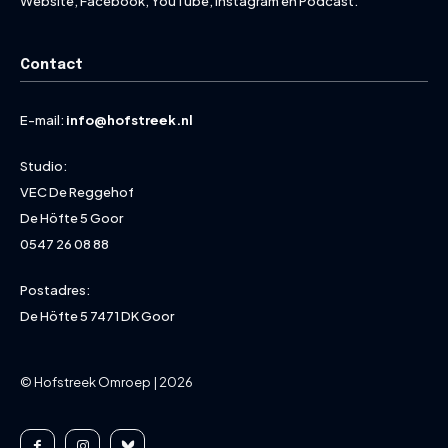
Website, Facebook, YouTube, Instagram en Podcast.
Contact
E-mail:
info@hofstreek.nl
Studio:
VEC De Reggehof
De Höfte 5 Goor
0547 26 08 88
Postadres:
De Höfte 5 7471 DK Goor
© Hofstreek Omroep | 2026