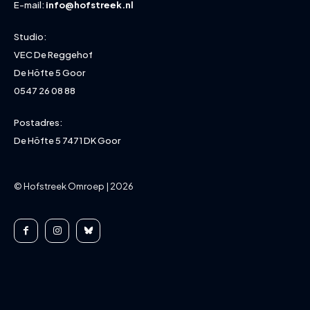
E-mail:
info@hofstreek.nl
Studio:
VEC De Reggehof
De Höfte 5 Goor
0547 26 08 88
Postadres:
De Höfte 5 7471 DK Goor
© Hofstreek Omroep | 2026