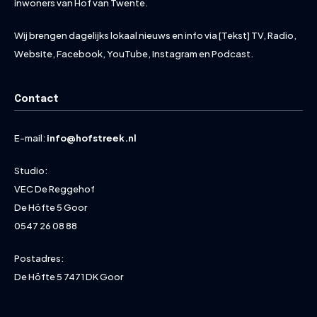
inwoners van Hof van Twente.
Wij brengen dagelijks lokaal nieuws en info via [Tekst] TV, Radio,
Website, Facebook, YouTube, Instagram en Podcast.
Contact
E-mail:
info@hofstreek.nl
Studio:
VEC De Reggehof
De Höfte 5 Goor
0547 26 08 88
Postadres:
De Höfte 5 7471 DK Goor