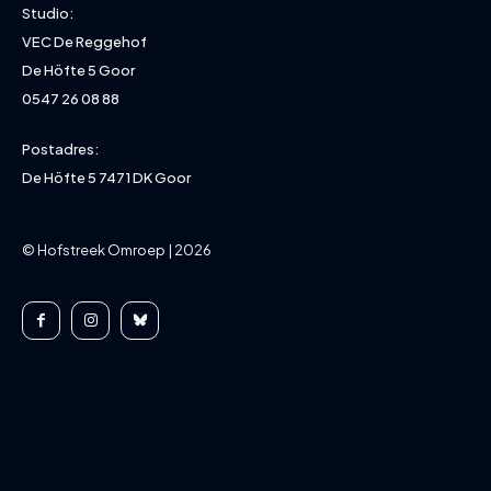
Studio:
VEC De Reggehof
De Höfte 5 Goor
0547 26 08 88
Postadres:
De Höfte 5 7471 DK Goor
© Hofstreek Omroep | 2026