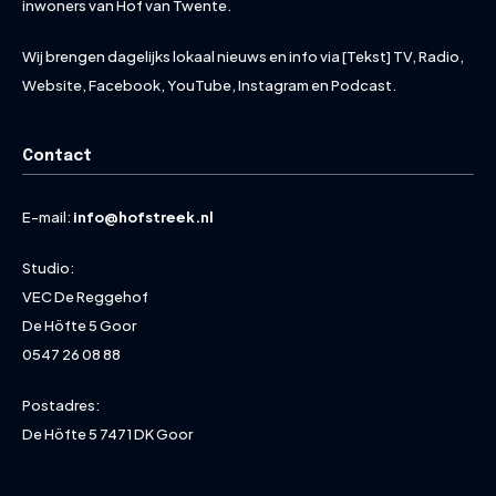
inwoners van Hof van Twente.
Wij brengen dagelijks lokaal nieuws en info via [Tekst] TV, Radio,
Website, Facebook, YouTube, Instagram en Podcast.
Contact
E-mail:
info@hofstreek.nl
Studio:
VEC De Reggehof
De Höfte 5 Goor
0547 26 08 88
Postadres:
De Höfte 5 7471 DK Goor