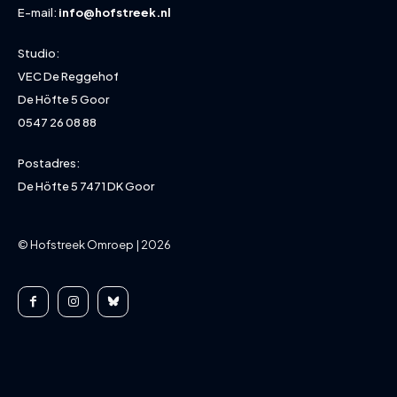
E-mail:
info@hofstreek.nl
Studio:
VEC De Reggehof
De Höfte 5 Goor
0547 26 08 88
Postadres:
De Höfte 5 7471 DK Goor
© Hofstreek Omroep | 2026