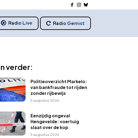
Radio Live
Radio Gemist
n verder:
Politieoverzicht Markelo:
van bankfraude tot rijden
zonder rijbewijs
5 augustus 2026
Eenzijdig ongeval
Hengevelde: voertuig
slaat over de kop
5 augustus 2026