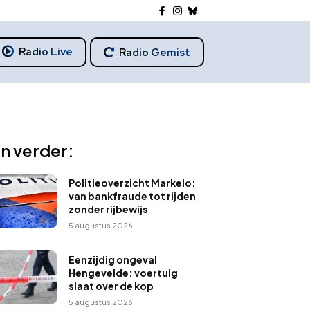
Radio Live
Radio Gemist
n verder:
Politieoverzicht Markelo:
van bankfraude tot rijden
zonder rijbewijs
5 augustus 2026
Eenzijdig ongeval
Hengevelde: voertuig
slaat over de kop
5 augustus 2026