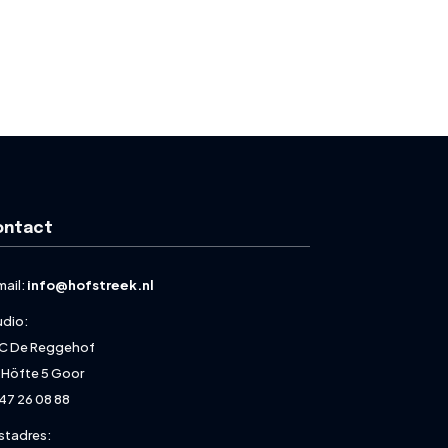
ontact
mail:
info@hofstreek.nl
udio:
C De Reggehof
 Höfte 5 Goor
47 26 08 88
stadres: