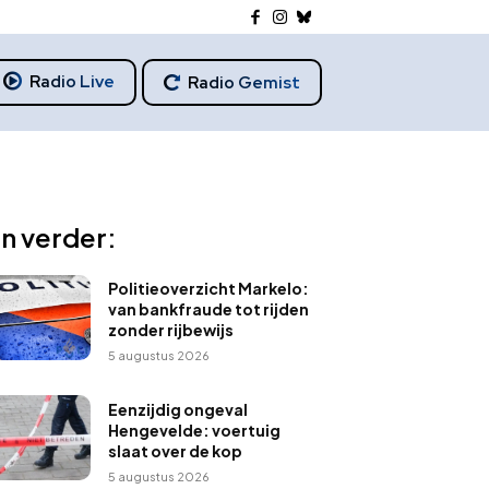
Radio Live
Radio Gemist
n verder:
Politieoverzicht Markelo:
van bankfraude tot rijden
zonder rijbewijs
5 augustus 2026
Eenzijdig ongeval
Hengevelde: voertuig
slaat over de kop
5 augustus 2026