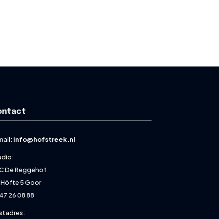
ontact
mail:
info@hofstreek.nl
udio:
C De Reggehof
 Höfte 5 Goor
47 26 08 88
stadres: