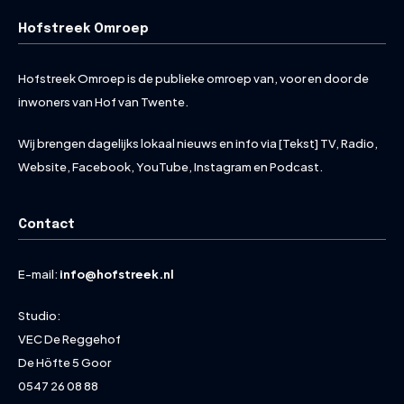
Hofstreek Omroep
Hofstreek Omroep is de publieke omroep van, voor en door de
inwoners van Hof van Twente.
Wij brengen dagelijks lokaal nieuws en info via [Tekst] TV, Radio,
Website, Facebook, YouTube, Instagram en Podcast.
Contact
E-mail:
info@hofstreek.nl
Studio:
VEC De Reggehof
De Höfte 5 Goor
0547 26 08 88