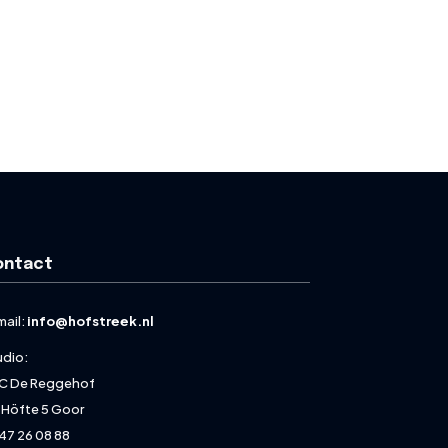
ontact
mail:
info@hofstreek.nl
udio:
C De Reggehof
 Höfte 5 Goor
47 26 08 88