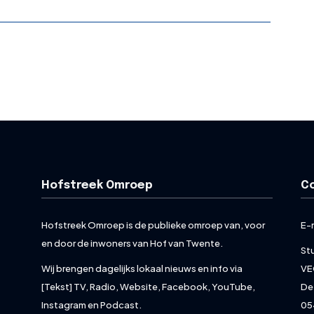
Hofstreek Omroep
C
Hofstreek Omroep is de publieke omroep van, voor
E-
en door de inwoners van Hof van Twente.
St
Wij brengen dagelijks lokaal nieuws en info via
VE
[Tekst] TV, Radio, Website, Facebook, YouTube,
De
Instagram en Podcast.
05