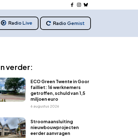
Radio Live
Radio Gemist
n verder:
ECO Green Twente in Goor
failliet: 16 werknemers
getroffen, schuld van 1,5
miljoen euro
6 augustus 2026
Stroomaansluiting
nieuwbouwprojecten
eerder aanvragen