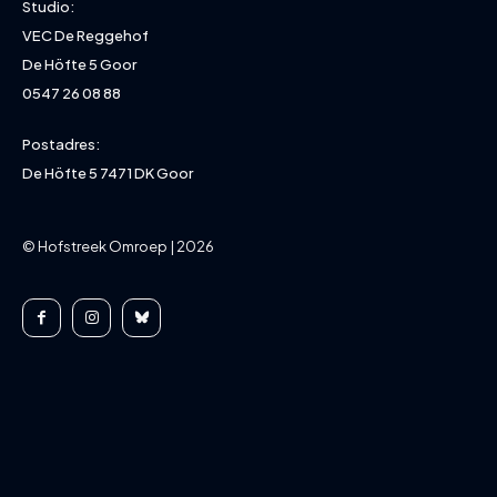
Studio:
VEC De Reggehof
De Höfte 5 Goor
0547 26 08 88
Postadres:
De Höfte 5 7471 DK Goor
© Hofstreek Omroep | 2026