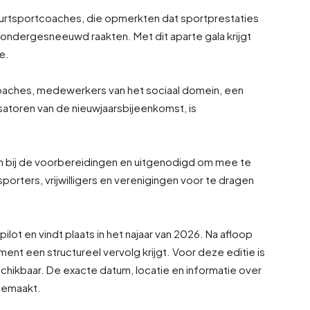
uurtsportcoaches, die opmerkten dat sportprestaties
k ondergesneeuwd raakten. Met dit aparte gala krijgt
e.
oaches, medewerkers van het sociaal domein, een
atoren van de nieuwjaarsbijeenkomst, is
n bij de voorbereidingen en uitgenodigd om mee te
sporters, vrijwilligers en verenigingen voor te dragen
ilot en vindt plaats in het najaar van 2026. Na afloop
t een structureel vervolg krijgt. Voor deze editie is
ikbaar. De exacte datum, locatie en informatie over
gemaakt.