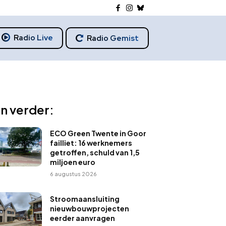
Radio Live
Radio Gemist
n verder:
ECO Green Twente in Goor
failliet: 16 werknemers
getroffen, schuld van 1,5
miljoen euro
6 augustus 2026
Stroomaansluiting
nieuwbouwprojecten
eerder aanvragen