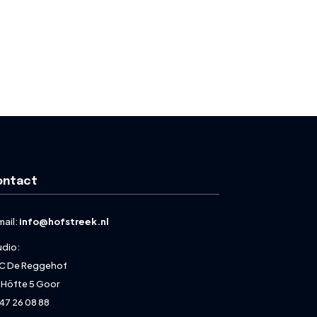
ontact
mail:
info@hofstreek.nl
udio:
C De Reggehof
 Höfte 5 Goor
47 26 08 88