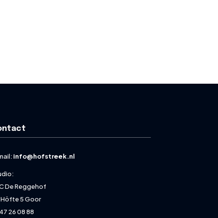
ontact
mail:
info@hofstreek.nl
udio:
C De Reggehof
 Höfte 5 Goor
47 26 08 88