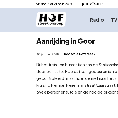
11.9
Goor
vrijdag 7 augustus 2026
C
Radio
TV
Aanrijding in Goor
Redactie Hofstreek
30 januari 2018
Bij het trein- en busstation aan de Station
door een auto. Hoe dat kon gebeuren is nie
gecontroleerd, maar hoefde niet naar het zi
kruising Herman Heijermanstraat/Laarstraat
twee personenauto’s en de nodige blikscha