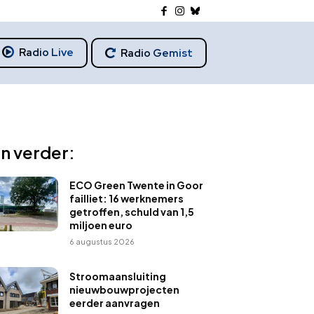
Radio Live
Radio Gemist
n verder:
ECO Green Twente in Goor
failliet: 16 werknemers
getroffen, schuld van 1,5
miljoen euro
6 augustus 2026
Stroomaansluiting
nieuwbouwprojecten
eerder aanvragen