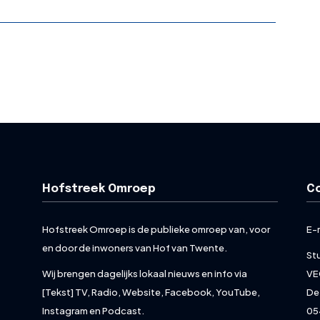
Hofstreek Omroep
C
Hofstreek Omroep is de publieke omroep van, voor
E-
en door de inwoners van Hof van Twente.
St
Wij brengen dagelijks lokaal nieuws en info via
VE
[Tekst] TV, Radio, Website, Facebook, YouTube,
De
Instagram en Podcast.
05