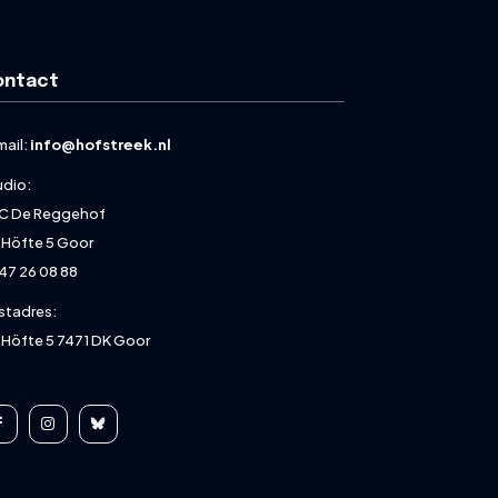
ontact
mail:
info@hofstreek.nl
udio:
C De Reggehof
 Höfte 5 Goor
47 26 08 88
stadres:
 Höfte 5 7471 DK Goor