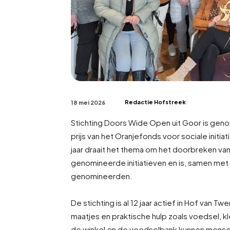
Redactie Hofstreek
18 mei 2026
Stichting Doors Wide Open uit Goor is genom
prijs van het Oranjefonds voor sociale initi
jaar draait het thema om het doorbreken van
genomineerde initiatieven en is, samen met
genomineerden.
De stichting is al 12 jaar actief in Hof van
maatjes en praktische hulp zoals voedsel, k
de winkel en de voedselbank kunnen mensen