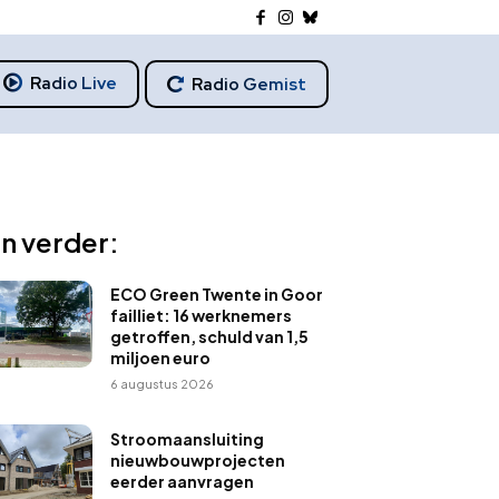
Radio Live
Radio Gemist
n verder:
ECO Green Twente in Goor
failliet: 16 werknemers
getroffen, schuld van 1,5
miljoen euro
6 augustus 2026
Stroomaansluiting
nieuwbouwprojecten
eerder aanvragen