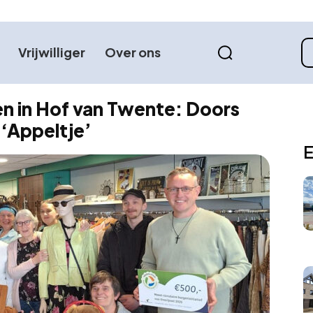
Vrijwilliger
Over ons
en in Hof van Twente: Doors
‘Appeltje’
E