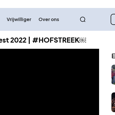
Vrijwilliger
Over ons
eest 2022 | #HOFSTREEK￼
E