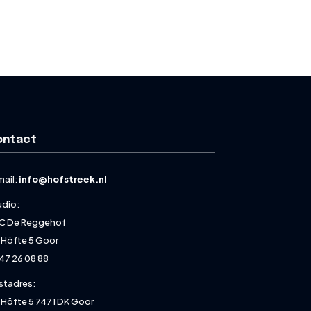
ontact
mail:
info@hofstreek.nl
udio:
C De Reggehof
 Höfte 5 Goor
47 26 08 88
stadres:
 Höfte 5 7471 DK Goor