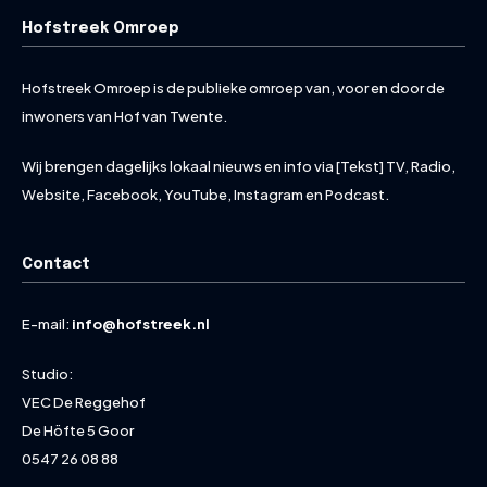
Hofstreek Omroep
Hofstreek Omroep is de publieke omroep van, voor en door de
inwoners van Hof van Twente.
Wij brengen dagelijks lokaal nieuws en info via [Tekst] TV, Radio,
Website, Facebook, YouTube, Instagram en Podcast.
Contact
E-mail:
info@hofstreek.nl
Studio:
VEC De Reggehof
De Höfte 5 Goor
0547 26 08 88