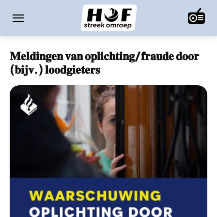
𝐌𝐞𝐥𝐝𝐢𝐧𝐠𝐞𝐧 𝐯𝐚𝐧 𝐨𝐩𝐥𝐢𝐜𝐡𝐭𝐢𝐧𝐠/𝐟𝐫𝐚𝐮𝐝𝐞 𝐝𝐨𝐨𝐫
(𝐛𝐢𝐣𝐯.) 𝐥𝐨𝐨𝐝𝐠𝐢𝐞𝐭𝐞𝐫𝐬